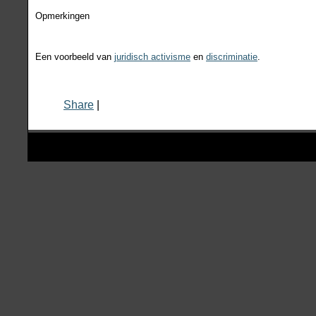
Opmerkingen
Een voorbeeld van
juridisch activisme
en
discriminatie
.
Share
|